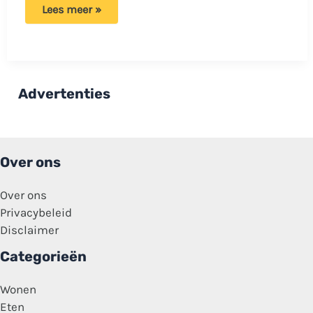
Ahmet
Lees meer »
pleit
voor
afschaffen
40-
urige
werkweek:
‘Dat
Advertenties
is
gewoon
pure
slavernij’
Over ons
Over ons
Privacybeleid
Disclaimer
Categorieën
Wonen
Eten