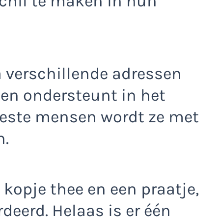
chil te maken in hun
a verschillende adressen
en ondersteunt in het
eeste mensen wordt ze met
n.
n kopje thee en een praatje,
deerd. Helaas is er één