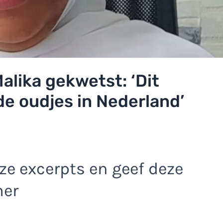
alika gekwetst: ‘Dit
de oudjes in Nederland’
e excerpts en geef deze
mer