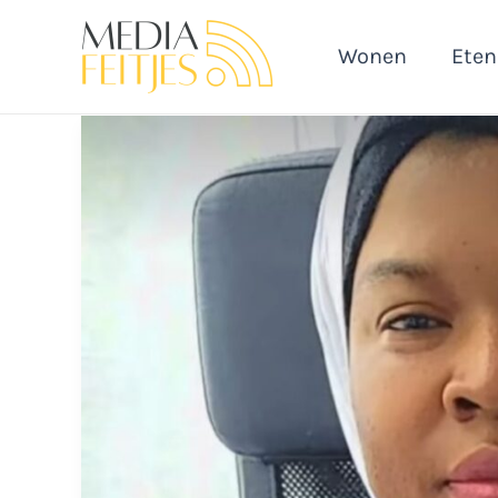
Ga
naar
Wonen
Eten
de
inhoud