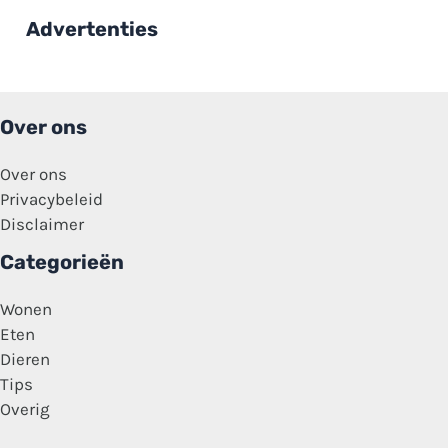
der
Graaf:
Advertenties
‘Dit
is
echt
niet
de
eerste
Over ons
keer ‘
Over ons
Privacybeleid
Disclaimer
Categorieën
Wonen
Eten
Dieren
Tips
Overig