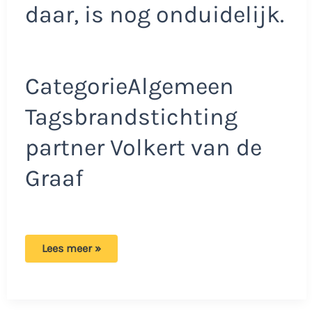
daar, is nog onduidelijk.
CategorieAlgemeen
Tagsbrandstichting
partner Volkert van de
Graaf
Explosie
Lees meer »
bij
woning
vriendin
Volkert
van