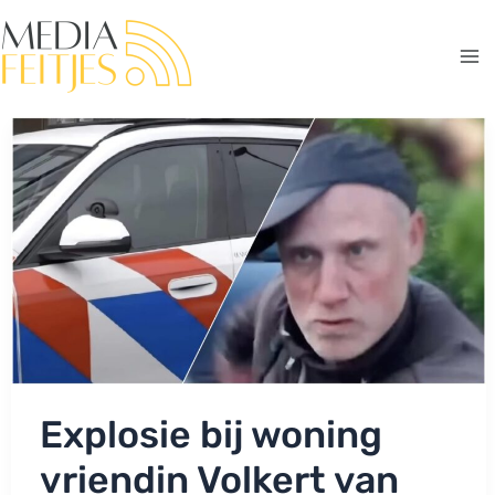
Ga
naar
de
Ma
inhoud
Me
Explosie bij woning
vriendin Volkert van