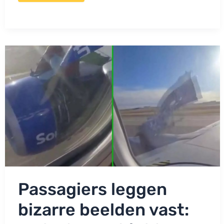
noodgedwongen
terug
na
probleem
met
passagier:
‘Alles
zat
onder’
Passagiers leggen
bizarre beelden vast: