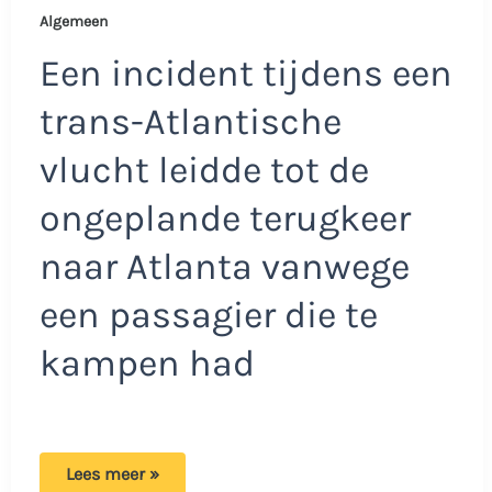
Algemeen
Een incident tijdens een
trans-Atlantische
vlucht leidde tot de
ongeplande terugkeer
naar Atlanta vanwege
een passagier die te
kampen had
Vliegtuig
Lees meer »
keert