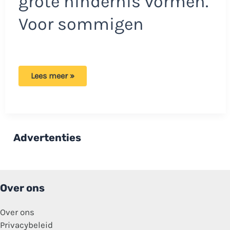
grote hindernis vormen.
Voor sommigen
Passagiers
Lees meer »
leggen
bizarre
beelden
vast:
Motorkap
schiet
los
Advertenties
tijdens
opstijgen!
Over ons
Over ons
Privacybeleid