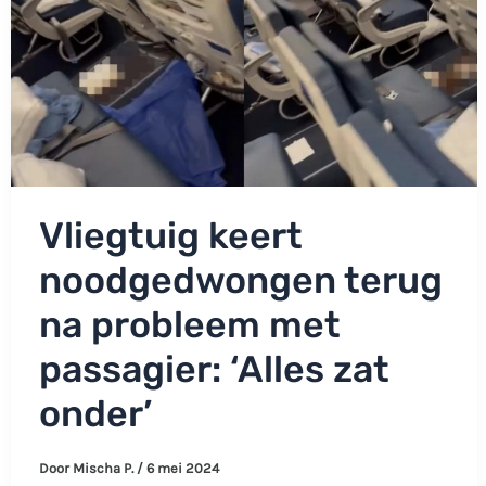
boeg.
Vliegtuig keert
noodgedwongen terug
na probleem met
passagier: ‘Alles zat
onder’
Door
Mischa P.
/
6 mei 2024