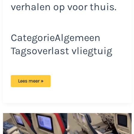
verhalen op voor thuis.
CategorieAlgemeen
Tagsoverlast vliegtuig
Vakantieman,
Lees meer »
gezellig
hè!
Gozer
heeft
een
lange
en
zware
vlucht
voor
de