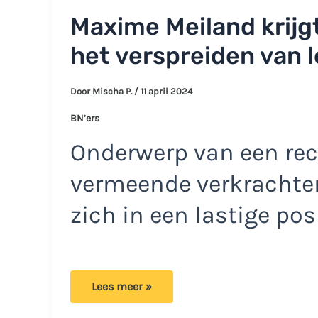
Maxime Meiland krijgt
het verspreiden van 
Door
Mischa P.
/
11 april 2024
BN’ers
Onderwerp van een re
vermeende verkrachter
zich in een lastige pos
Maxime
Lees meer »
Meiland
krijgt