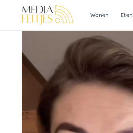
Ga
naar
Wonen
Eten
de
inhoud