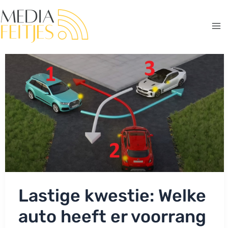
Ga
naar
de
Ma
inhoud
Me
Lastige kwestie: Welke
auto heeft er voorrang