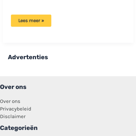
Lastige
Lees meer »
kwestie:
Welke
auto
heeft
er
voorrang
op
Advertenties
dit
Y-
kruispunt
Over ons
Over ons
Privacybeleid
Disclaimer
Categorieën