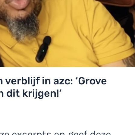
n verblijf in azc: ‘Grove
dit krijgen!’
e excerpts en geef deze