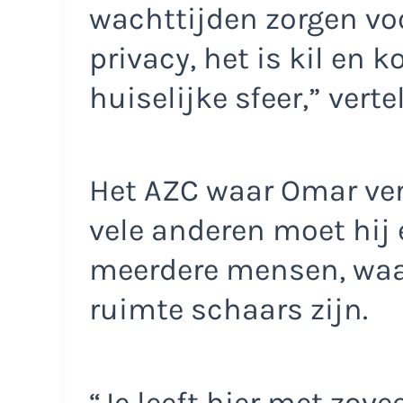
wachttijden zorgen voor
privacy, het is kil en 
huiselijke sfeer,” vertel
Het AZC waar Omar verbl
vele anderen moet hij
meerdere mensen, waar
ruimte schaars zijn.
“Je leeft hier met zove