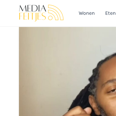
Ga
naar
Wonen
Eten
de
inhoud