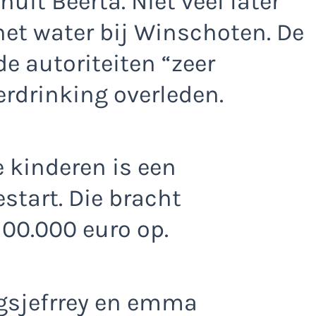
t Beerta. Niet veel later
het water bij Winschoten. De
de autoriteiten “zeer
erdrinking overleden.
e kinderen is een
start. Die bracht
100.000 euro op.
gsjefrrey en emma