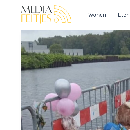
Ga
naar
Wonen
Eten
de
inhoud