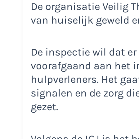
De organisatie Veilig T
van huiselijk geweld 
De inspectie wil dat e
voorafgaand aan het i
hulpverleners. Het ga
signalen en de zorg di
gezet.
Volgens de IGJ is het b