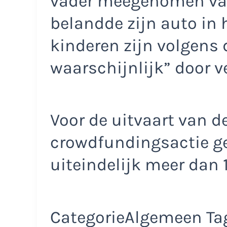
vader meegenomen vanui
belandde zijn auto in 
kinderen zijn volgens 
waarschijnlijk” door v
Voor de uitvaart van d
crowdfundingsactie ge
uiteindelijk meer dan 
CategorieAlgemeen Ta