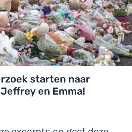
erzoek starten naar
 Jeffrey en Emma!
e excerpts en geef deze