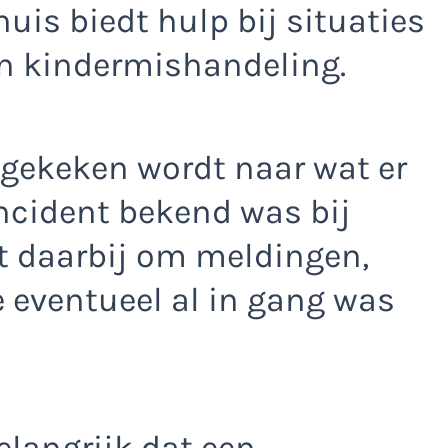
huis biedt hulp bij situaties
en kindermishandeling.
r gekeken wordt naar wat er
ncident bekend was bij
at daarbij om meldingen,
e eventueel al in gang was
elangrijk dat een