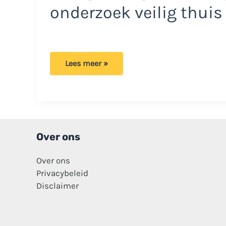
onderzoek veilig thuis
Veilig
Lees meer »
thuis
gaat
onderzoek
starten
naar
gebeurtenissen
rond
Jeffrey
en
Over ons
Emma!
Over ons
Privacybeleid
Disclaimer