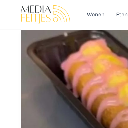
Ga
naar
Wonen
Eten
de
inhoud