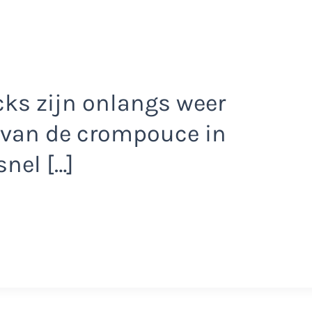
cks zijn onlangs weer
s van de crompouce in
nel […]