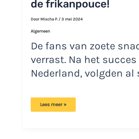
de frikanpouce!
Door
Mischa P.
/
3 mei 2024
Algemeen
De fans van zoete sna
verrast. Na het succe
Nederland, volgden al s
Ben
Lees meer »
jij
dol
op
frikandellen?
Deze
zaak
verkoopt