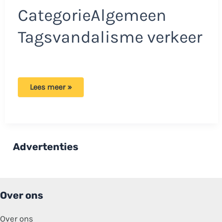
CategorieAlgemeen
Tagsvandalisme verkeer
Automobilist
Lees meer »
maakt
per
ongeluk
foutje:
Boze
oma
besluit
Advertenties
zijn
auto
onder
te
krassen!
Over ons
Over ons