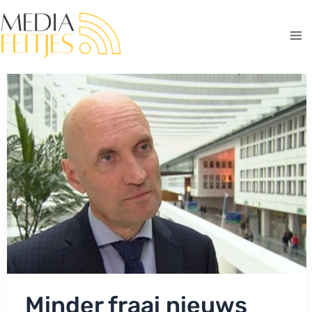
Ga
naar
de
Ma
inhoud
Me
Minder fraai nieuws