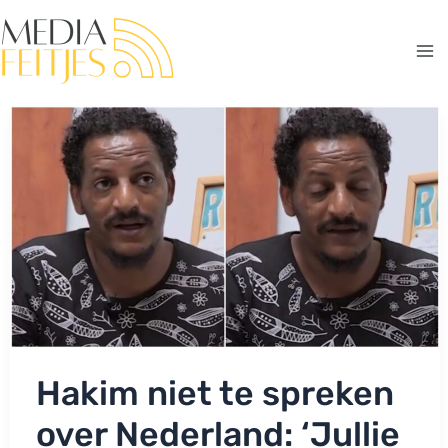
Ga
naar
de
Ma
inhoud
Me
Hakim niet te spreken
over Nederland: ‘Jullie