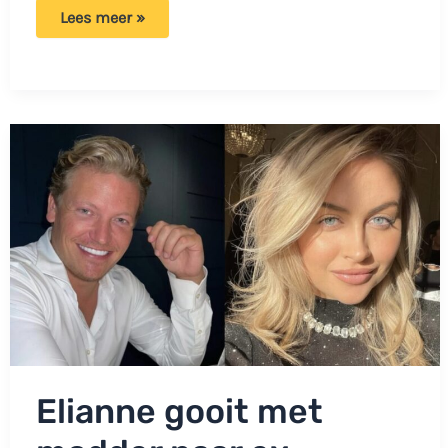
Ex
Lees meer »
van
Thomas
Berge
krijgt
felle
kritiek:
‘Laat
je
kinderen
erbuiten!’
Elianne gooit met