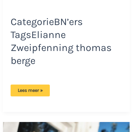
CategorieBN’ers
TagsElianne
Zweipfenning thomas
berge
Elianne
Lees meer »
gooit
met
modder
naar
ex
Thomas
Berge:
‘Mama