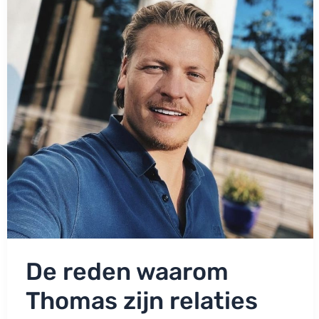
heeft
het
allemaal
zelf
gedaan’
De reden waarom
Thomas zijn relaties