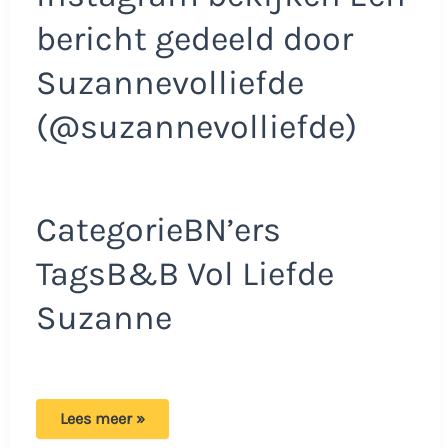
bericht gedeeld door
Suzannevolliefde
(@suzannevolliefde)
CategorieBN’ers
TagsB&B Vol Liefde
Suzanne
BenB
Lees meer »
Vol