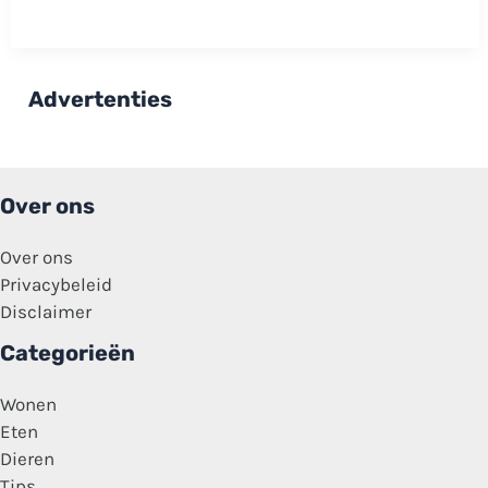
Liefde
Suzanne
deelt
nieuws:
‘Mijn
hart
Advertenties
ligt
in
stukken’
Over ons
Over ons
Privacybeleid
Disclaimer
Categorieën
Wonen
Eten
Dieren
Tips