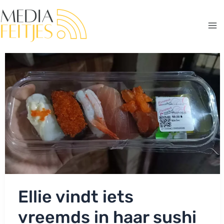
Ga
naar
de
Ma
inhoud
Me
Ellie vindt iets
vreemds in haar sushi