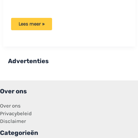
Ellie
Lees meer »
vindt
iets
vreemds
in
haar
sushi
tijdens
Advertenties
het
eten
Over ons
Over ons
Privacybeleid
Disclaimer
Categorieën