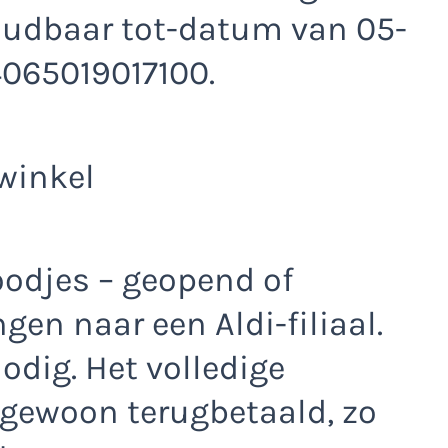
oudbaar tot-datum van 05-
065019017100.
winkel
odjes – geopend of
en naar een Aldi-filiaal.
odig. Het volledige
gewoon terugbetaald, zo