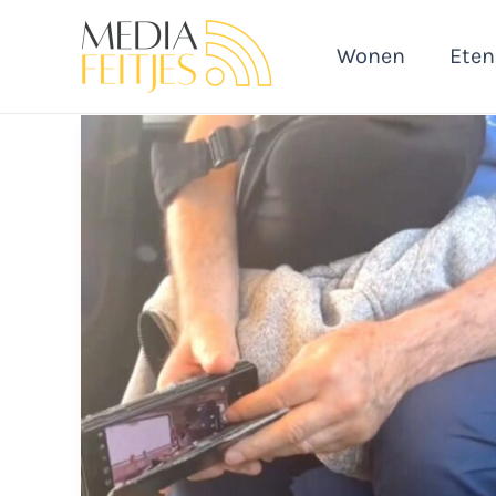
Ga
naar
Wonen
Eten
de
inhoud