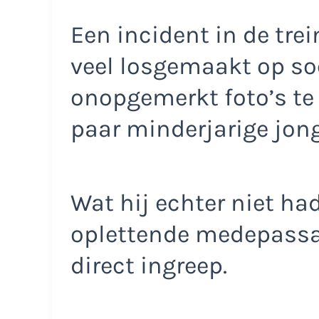
Een incident in de tre
veel losgemaakt op so
onopgemerkt foto’s t
paar minderjarige jon
Wat hij echter niet ha
oplettende medepassag
direct ingreep.