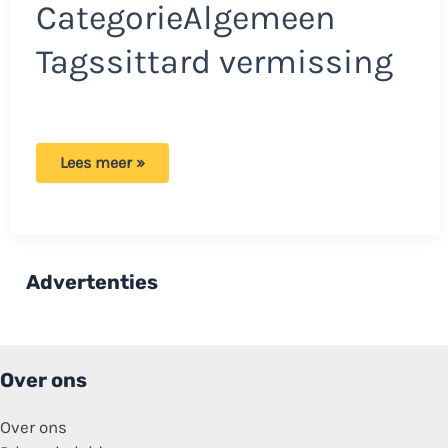
CategorieAlgemeen
Tagssittard vermissing
Vermissing
Lees meer »
in
Sittard:
14-
jarige
Chelsy
Schmitz
spoorloos
Advertenties
na
vertrek
bij
stadion.
Over ons
Over ons