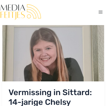
Ga
naar
de
Ma
inhoud
Me
Vermissing in Sittard:
14-jarige Chelsy