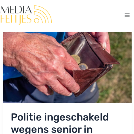
Ga
naar
de
Ma
inhoud
Me
Politie ingeschakeld
wegens senior in