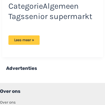
CategorieAlgemeen
Tagssenior supermarkt
Politie
Lees meer »
ingeschakeld
wegens
senior
in
supermarkt:
‘Kan
het
Advertenties
gewoon
niet
meer
betalen’
Over ons
Over ons