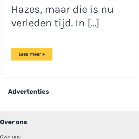
Hazes, maar die is nu
verleden tijd. In […]
Sarah
Lees meer »
van
Soelen
laat
weten
waarom
zij
geen
Advertenties
contact
meer
heeft
met
Rachel.
Over ons
Over ons