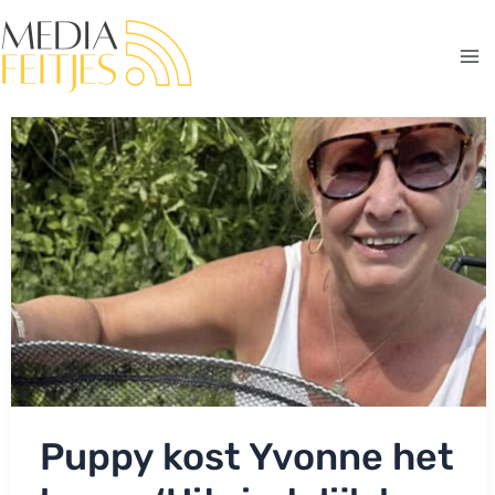
Ga
naar
de
Ma
inhoud
Me
Puppy kost Yvonne het