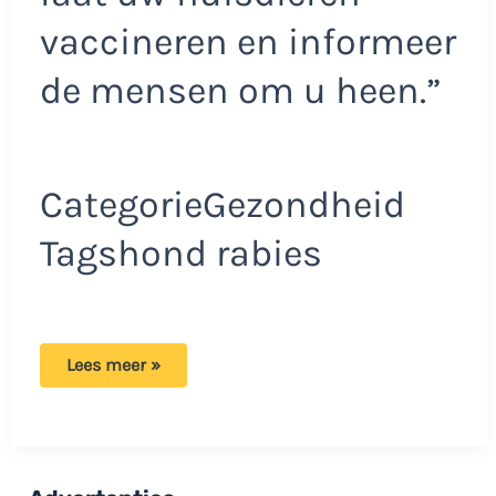
vaccineren en informeer
de mensen om u heen.”
CategorieGezondheid
Tagshond rabies
Puppy
Lees meer »
kost
Yvonne
het
leven:
‘Uiteindelijk
kon
ze