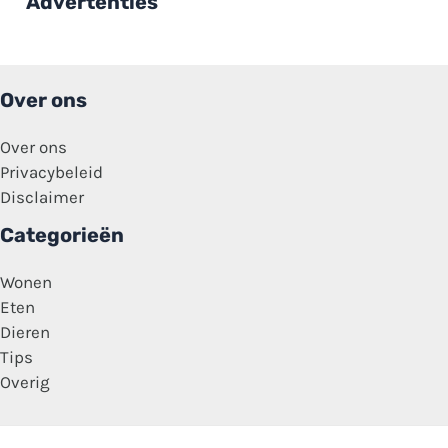
Advertenties
niet
meer
lopen,
praten,
slapen
of
Over ons
slikken’
Over ons
Privacybeleid
Disclaimer
Categorieën
Wonen
Eten
Dieren
Tips
Overig