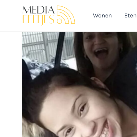
Ga
naar
Wonen
Eten
de
inhoud