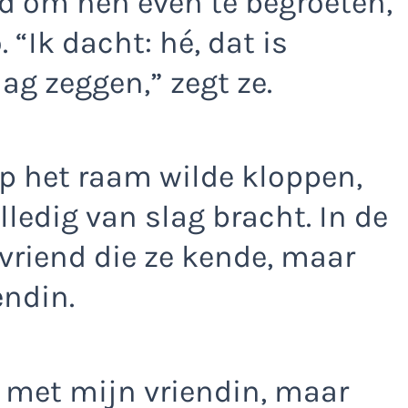
d om hen even te begroeten,
 “Ik dacht: hé, dat is
dag zeggen,” zegt ze.
op het raam wilde kloppen,
lledig van slag bracht. In de
vriend die ze kende, maar
endin.
to met mijn vriendin, maar