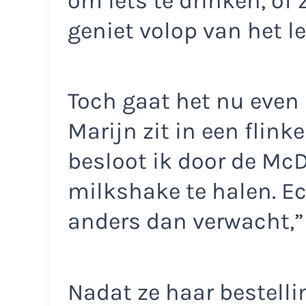
om iets te drinken, of 
geniet volop van het le
Toch gaat het nu even
Marijn zit in een flink
besloot ik door de Mc
milkshake te halen. Ec
anders dan verwacht,” v
Nadat ze haar bestelli