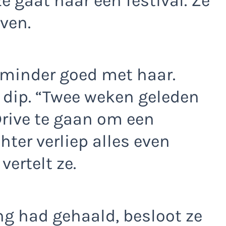
ze gaat naar een festival. Ze
ven.
 minder goed met haar.
e dip. “Twee weken geleden
Drive te gaan om een
hter verliep alles even
ertelt ze.
ng had gehaald, besloot ze