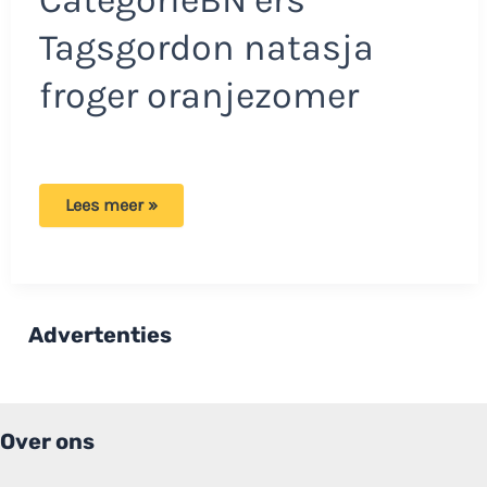
Tagsgordon natasja
froger oranjezomer
Natasja
Lees meer »
Froger
haalt
uit
naar
Gordon:
‘Over
wie
Advertenties
heeft
hij
niet
wat
gezegd’
Over ons