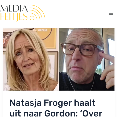
Ga
naar
de
Ma
inhoud
Me
Natasja Froger haalt
uit naar Gordon: ‘Over