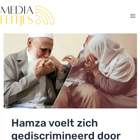
Ga
naar
de
Ma
inhoud
Me
Hamza voelt zich
gediscrimineerd door