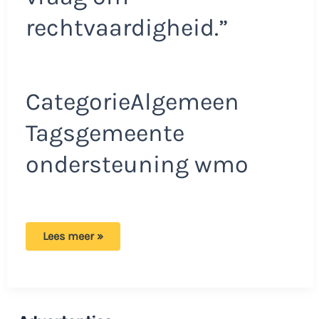
rechtvaardigheid.”
CategorieAlgemeen
Tagsgemeente
ondersteuning wmo
Hamza
Lees meer »
voelt
zich
gediscrimineerd
door
gemeente:
‘Er
zijn