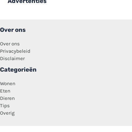
Advertenties
meer
mensen
zoals
wij’
Over ons
Over ons
Privacybeleid
Disclaimer
Categorieën
Wonen
Eten
Dieren
Tips
Overig