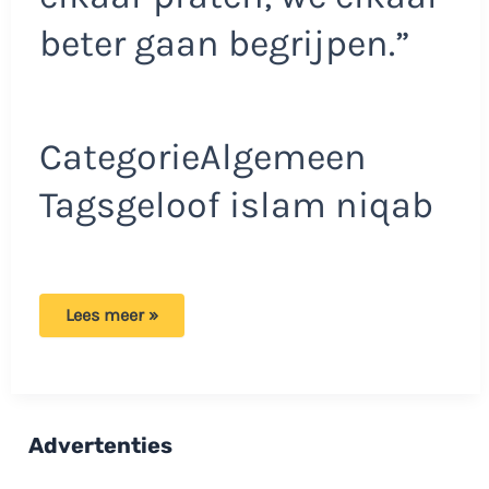
beter gaan begrijpen.”
CategorieAlgemeen
Tagsgeloof islam niqab
Samira
Lees meer »
over
haar
gezichtsbedekking:
‘Jullie
lijken
dat
allemaal
Advertenties
te
vergeten!