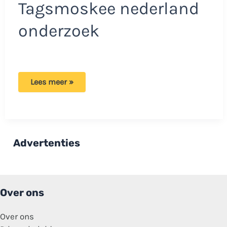
Tagsmoskee nederland
onderzoek
Veel
Lees meer »
moskeebesturen
hebben
weinig
vertrouwen
in
de
overheid:
Advertenties
‘Opeenstapeling
van
signalen’
Over ons
Over ons