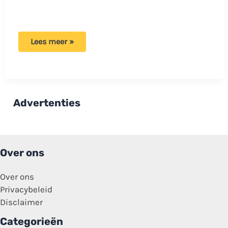
Monica
Lees meer »
Geuze
doet
onthulling:
‘Het
liefst
drie
keer
Advertenties
per
dag’
Over ons
Over ons
Privacybeleid
Disclaimer
Categorieën