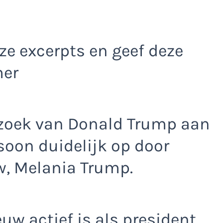
e excerpts en geef deze
mer
ezoek van Donald Trump aan
soon duidelijk op door
w, Melania Trump.
uw actief is als president,