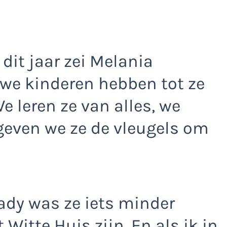
 dit jaar zei Melania
 we kinderen hebben tot ze
 We leren ze van alles, we
geven we ze de vleugels om
 lady was ze iets minder
t Witte Huis zijn. En als ik in