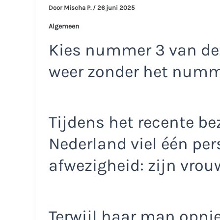
Door
Mischa P.
/
26 juni 2025
Algemeen
Kies nummer 3 van dez
weer zonder het num
Tijdens het recente b
Nederland viel één per
afwezigheid: zijn vrou
Terwijl haar man opnie