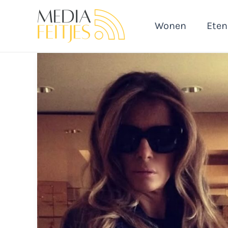
Ga
naar
Wonen
Eten
de
inhoud