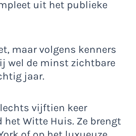
ompleet uit het publieke
iet, maar volgens kenners
ij wel de minst zichtbare
htig jaar.
lechts vijftien keer
d het Witte Huis. Ze brengt
 York of op het luxueuze