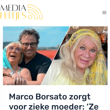
Ga
naar
de
Ma
inhoud
Me
Marco Borsato zorgt
voor zieke moeder: ‘Ze