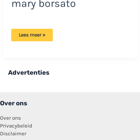
mary borsato
Eindelijk
Lees meer »
goed
nieuws
voor
familie
Borsato:
‘Ik
kan
Advertenties
niet
wachten
totdat
hij
er
is’
Over ons
Over ons
Privacybeleid
Disclaimer