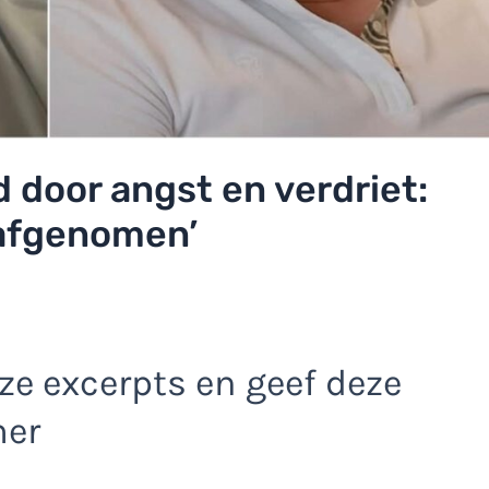
d door angst en verdriet:
d afgenomen’
e excerpts en geef deze
mer