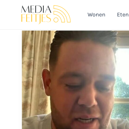
Ga
naar
Wonen
Eten
de
inhoud