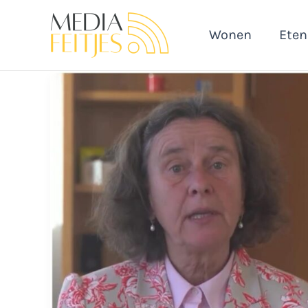
Ga
naar
Wonen
Eten
de
inhoud