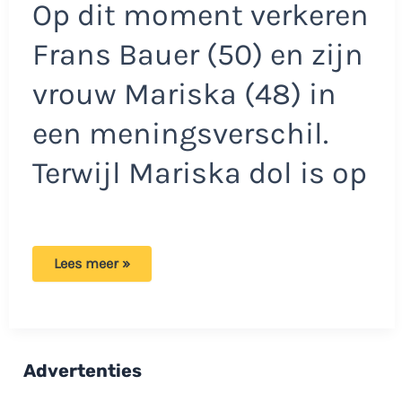
Op dit moment verkeren
Frans Bauer (50) en zijn
vrouw Mariska (48) in
een meningsverschil.
Terwijl Mariska dol is op
Frans
Lees meer »
Bauer
niet
enthousiast:
‘Ik
ben
daar
geen
Advertenties
voorstander
van’