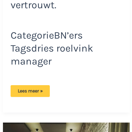
vertrouwt.
CategorieBN’ers
Tagsdries roelvink
manager
Ex
Lees meer »
manager
doet
bizar
voorstel:
‘Dan
heb
ik
drie