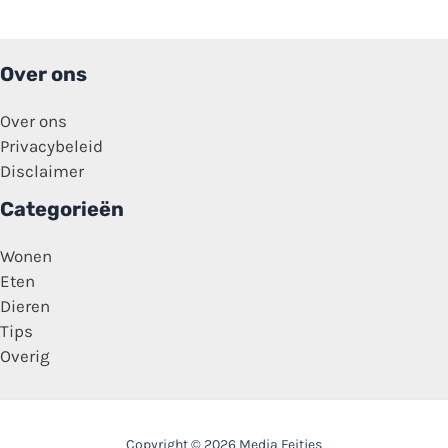
praktijken
achter
de
schermen!
Over ons
Over ons
Privacybeleid
Disclaimer
Categorieën
Wonen
Eten
Dieren
Tips
Overig
Copyright © 2026 Media Feitjes