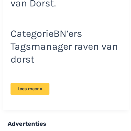
van Dorst.
CategorieBN’ers
Tagsmanager raven van
dorst
Raven
Lees meer »
van
Dorst
en
manager
onder
vuur:
Bizarre
Advertenties
en
ernstige