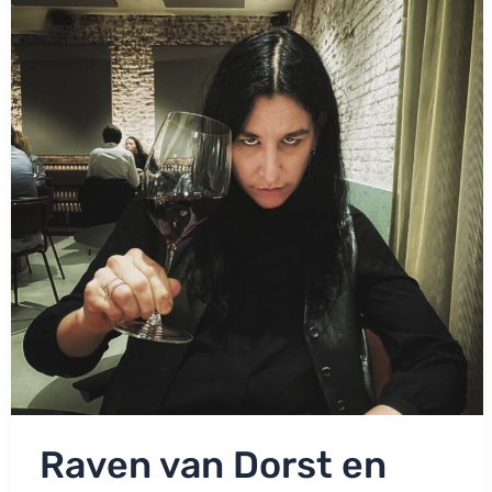
vuile
roddels
over
Dries
voor
je’
Raven van Dorst en