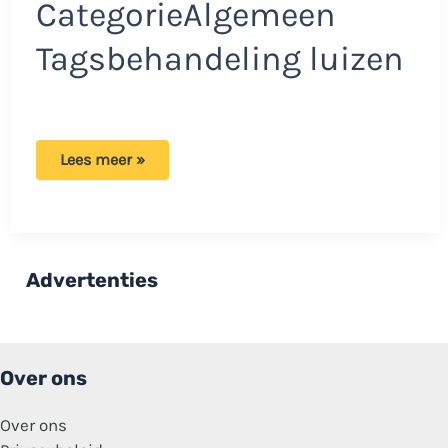
CategorieAlgemeen
Tagsbehandeling luizen
Moeder
Lees meer »
wil
dochter
niet
behandelen
tegen
luizen:
‘Ik
Advertenties
weiger
om
dat
te
doen’
Over ons
Over ons