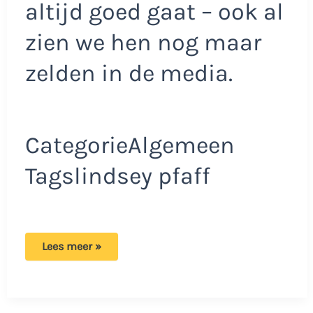
altijd goed gaat – ook al
zien we hen nog maar
zelden in de media.
CategorieAlgemeen
Tagslindsey pfaff
Lyndsey
Lees meer »
Pfaff
deelt
zeldzame
foto
van
dochterlief: