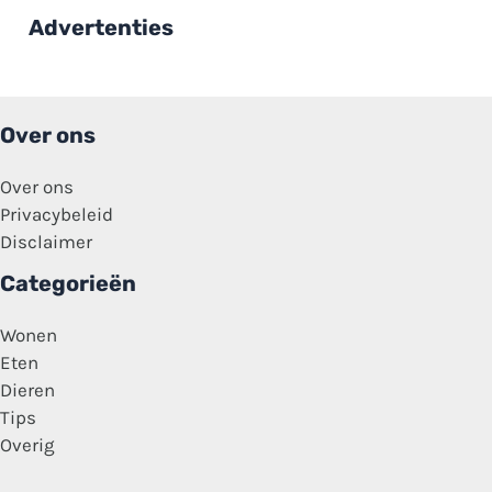
‘Schoonheid
Advertenties
zit
in
de
genen’
Over ons
Over ons
Privacybeleid
Disclaimer
Categorieën
Wonen
Eten
Dieren
Tips
Overig