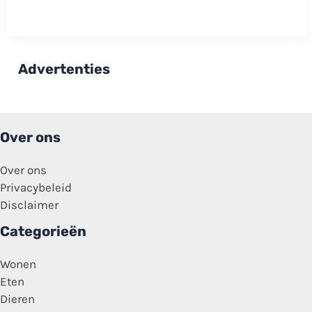
doneert
pony
van
dochter
aan
dierentuin:
Advertenties
‘Voer
voor
de
leeuwen’
Over ons
Over ons
Privacybeleid
Disclaimer
Categorieën
Wonen
Eten
Dieren