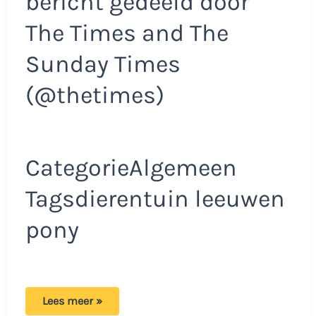
bericht gedeeld door
The Times and The
Sunday Times
(@thetimes)
CategorieAlgemeen
Tagsdierentuin leeuwen
pony
Deense
Lees meer »
moeder