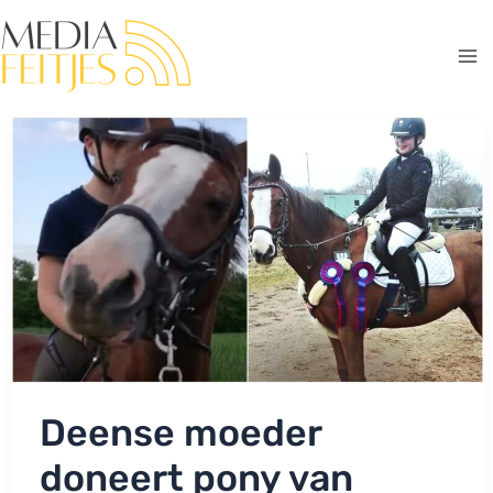
Ga
naar
de
Ma
inhoud
Me
Deense moeder
doneert pony van