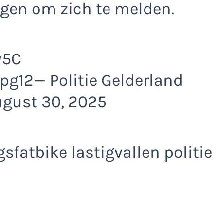
igen om zich te melden.
v5C
pg12— Politie Gelderland
gust 30, 2025
fatbike lastigvallen politie