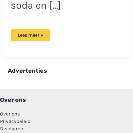
soda en […]
Hoe
Lees meer »
je
jouw
gele
kussen
weer
schoon
en
Advertenties
wit
kunt
maken
met
een
handige
Over ons
truc!
Over ons
Privacybeleid
Disclaimer