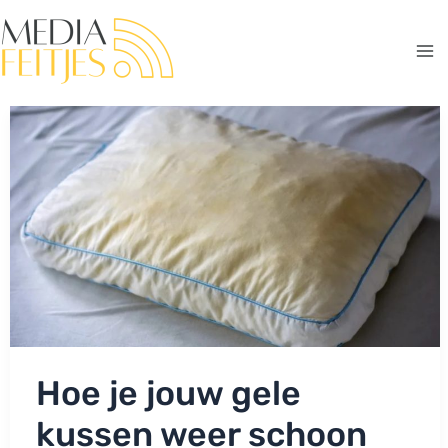
Ga
naar
de
Ma
inhoud
Me
Hoe je jouw gele
kussen weer schoon