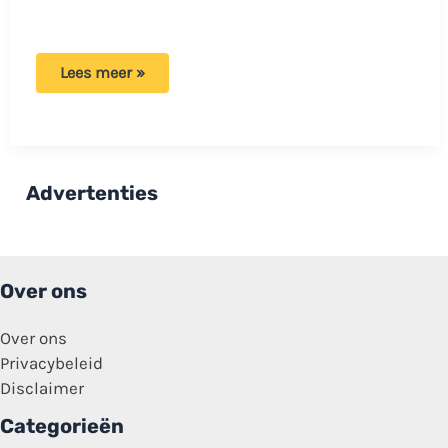
Nieuwe
Lees meer »
informatie
over
vermissing
Daisy:
Dringende
oproep
aan
Advertenties
inwoners
van
Epe!
Over ons
Over ons
Privacybeleid
Disclaimer
Categorieën