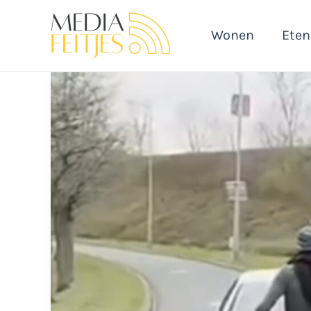
Ga
naar
Wonen
Eten
de
inhoud