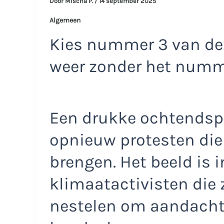
Door
Mischa P.
/
14 september 2025
Algemeen
Kies nummer 3 van dez
weer zonder het num
Een drukke ochtendspit
opnieuw protesten die 
brengen. Het beeld is 
klimaatactivisten die 
nestelen om aandacht 