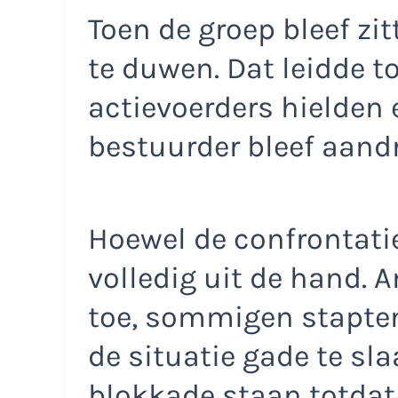
Toen de groep bleef zit
te duwen. Dat leidde t
actievoerders hielden e
bestuurder bleef aand
Hoewel de confrontatie 
volledig uit de hand. 
toe, sommigen stapten
de situatie gade te sla
blokkade staan totdat d