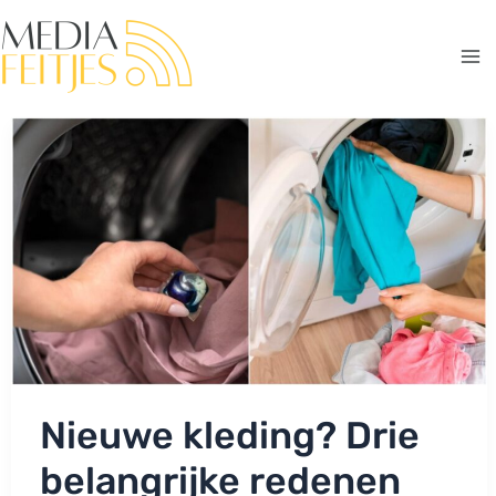
Ga
naar
de
Ma
inhoud
Me
Nieuwe kleding? Drie
belangrijke redenen