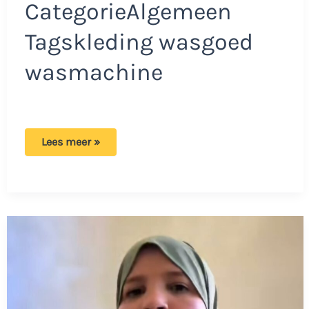
CategorieAlgemeen
Tagskleding wasgoed
wasmachine
Nieuwe
Lees meer »
kleding?
Drie
belangrijke
redenen
waarom
je
het
altijd
eerst
moet
wassen!