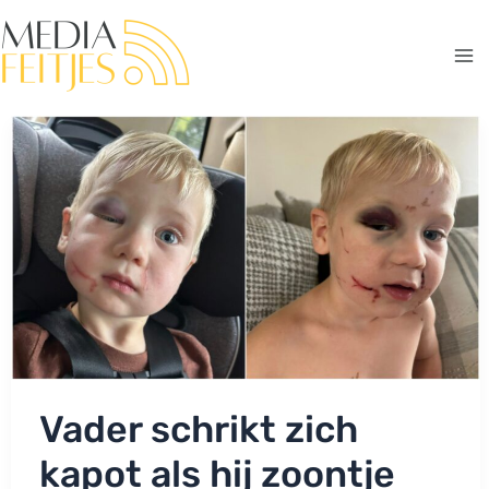
Ga
naar
de
Ma
inhoud
Me
Vader schrikt zich
kapot als hij zoontje