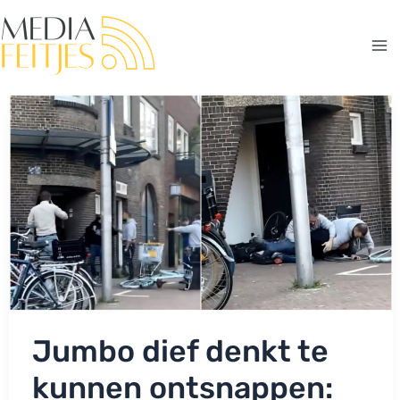
Ga
naar
de
Ma
inhoud
Me
Jumbo dief denkt te
kunnen ontsnappen: