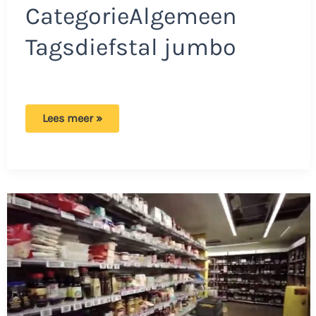
CategorieAlgemeen
Tagsdiefstal jumbo
Jumbo
Lees meer »
dief
denkt
te
kunnen
ontsnappen:
Glazenwassers
komen
in
actie!