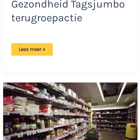
Gezondheid Tagsjumbo
terugroepactie
Jumbo
Lees meer »
start
terugroepactie
verschillende
soorten
kaas:
bevat
mogelijk
hard
plastic!