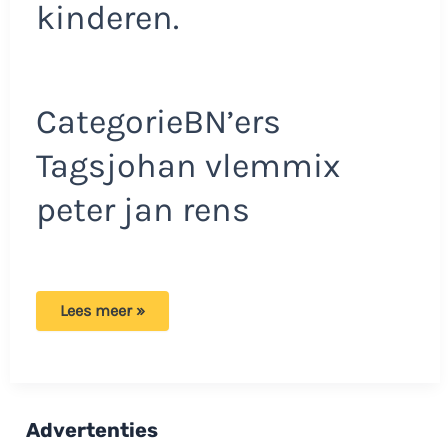
kinderen.
CategorieBN’ers
Tagsjohan vlemmix
peter jan rens
Spraakmakend:
Lees meer »
Peter
Jan
Rens
woont
samen
met
deze
Advertenties
mannelijke