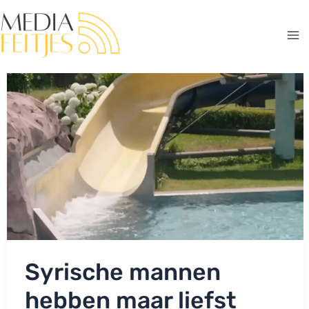
Ga
naar
de
Ma
inhoud
Me
Syrische mannen
hebben maar liefst