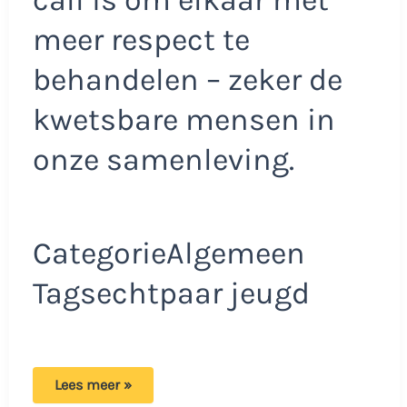
meer respect te
behandelen – zeker de
kwetsbare mensen in
onze samenleving.
CategorieAlgemeen
Tagsechtpaar jeugd
Video
Lees meer »
van