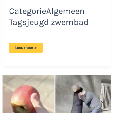
CategorieAlgemeen
Tagsjeugd zwembad
Syrische
Lees meer »
mannen
hebben
maar
liefst
negen
jonge
meisjes
betast
in
zwembad!