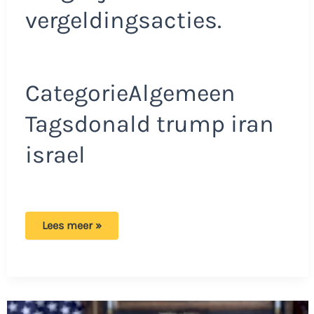
vergeldingsacties.
CategorieAlgemeen
Tagsdonald trump iran
israel
Trump
Lees meer »
heeft
boodschap
voor
Israel:
‘Als
je
dat