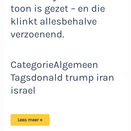
toon is gezet – en die
klinkt allesbehalve
verzoenend.
CategorieAlgemeen
Tagsdonald trump iran
israel
Donald
Lees meer »
Trump
komt