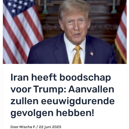
doet,
is
het
een
enorme
schending!’
Iran heeft boodschap
voor Trump: Aanvallen
zullen eeuwigdurende
gevolgen hebben!
Door
Mischa P.
/
22 juni 2025