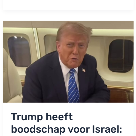
met
stevig
dreigement:
‘Een
klap
in
het
gezicht!’
Trump heeft
boodschap voor Israel: