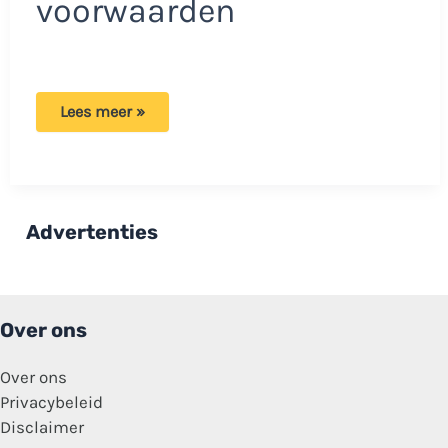
voorwaarden
Versoepeling
Lees meer »
regels:
Meer
Nederlanders
hebben
recht
op
huurtoeslag
Advertenties
in
2026!
Over ons
Over ons
Privacybeleid
Disclaimer