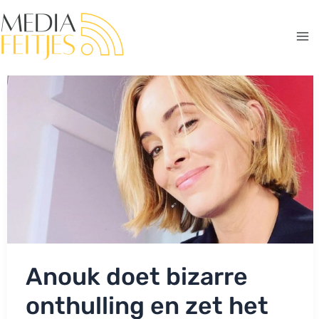
Ga
naar
de
Ma
inhoud
Me
Anouk doet bizarre
onthulling en zet het