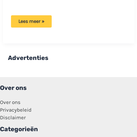
Anouk
Lees meer »
doet
bizarre
onthulling
en
zet
het
internet
Advertenties
in
vuur
en
vlam:
‘En
dat
Over ons
is
hijzelf’
Over ons
Privacybeleid
Disclaimer
Categorieën