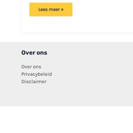
Twee
Lees meer »
Nederlandse
broers
overleden
in
hotelkamer
Istanbul,
vader
in
kritieke
Over ons
toestand!
Over ons
Privacybeleid
Disclaimer