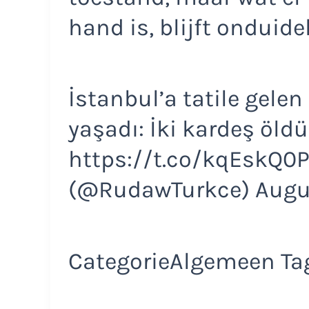
hand is, blijft onduidel
İstanbul’a tatile gelen
yaşadı: İki kardeş öldü
https://t.co/kqEskQ0
(@RudawTurkce) Augu
CategorieAlgemeen Ta