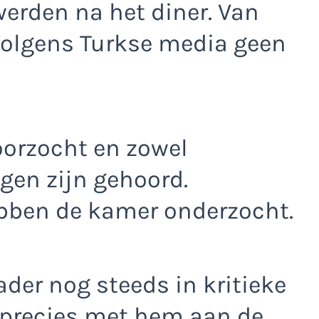
werden na het diner. Van
volgens Turkse media geen
doorzocht en zowel
gen zijn gehoord.
bben de kamer onderzocht.
der nog steeds in kritieke
 precies met hem aan de