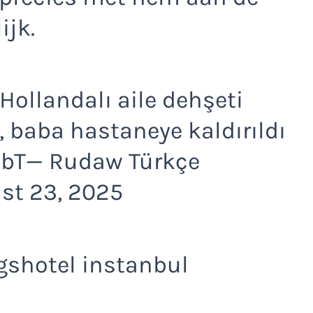
ijk.
 Hollandalı aile dehşeti
, baba hastaneye kaldırıldı
PbT— Rudaw Türkçe
st 23, 2025
gshotel instanbul